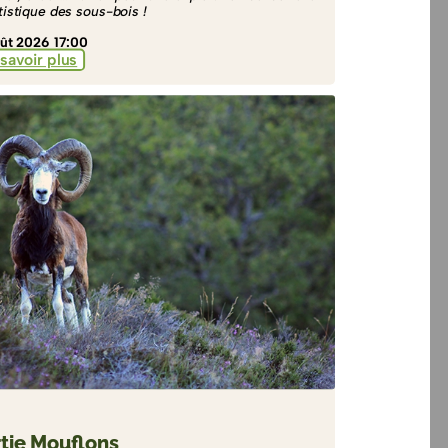
rtistique des sous-bois !
ût 2026 17:00
savoir plus
tie Mouflons