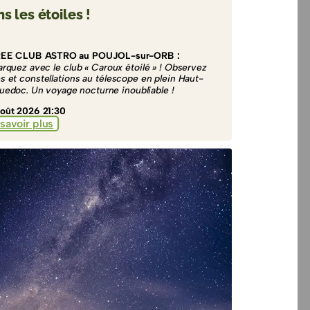
s les étoiles !
REE CLUB ASTRO au POUJOL-sur-ORB :
rquez avec le club « Caroux étoilé » ! Observez
es et constellations au télescope en plein Haut-
uedoc. Un voyage nocturne inoubliable !
oût 2026 21:30
savoir plus