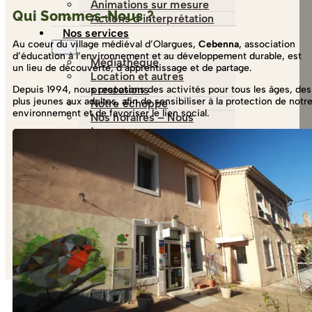
Animations sur mesure
Qui Sommes-Nous ?
Actions d’interprétation
Nos services
Au coeur du village médiéval d’Olargues,
Cebenna
, association
d’éducation à l’environnement et au développement durable, est
Médiathèque
un lieu de découverte, d’apprentissage et de partage.
Location et autres
prestations
Depuis 1994, nous proposons des activités pour tous les âges, des
plus jeunes aux adultes, afin de sensibiliser à la protection de notr
Notre échoppe
environnement et de favoriser le lien social.
Nos horaires – Nous
trouver
France Services
Contactez-nous