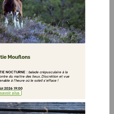
tie Mouflons
TIE NOCTURNE
:
balade crépusculaire à la
ontre du maître des lieux. Discrétion et vue
nable à l’heure où le soleil s’efface !
ût 2026 19:00
savoir plus