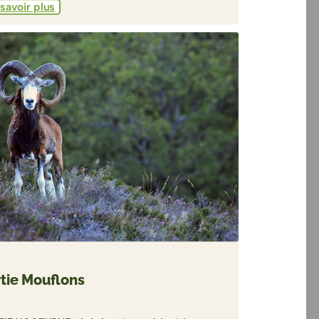
savoir plus
tie Mouflons