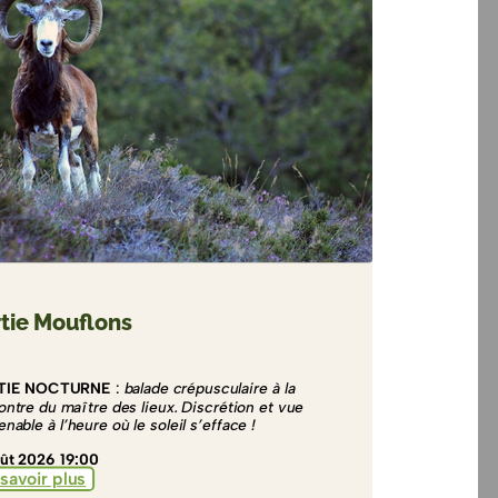
tie Mouflons
TIE NOCTURNE
:
balade crépusculaire à la
ontre du maître des lieux. Discrétion et vue
nable à l’heure où le soleil s’efface !
ût 2026 19:00
savoir plus