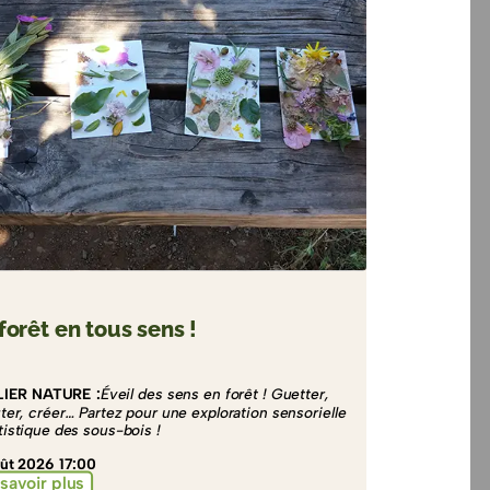
forêt en tous sens !
LIER NATURE :
Éveil des sens en forêt ! Guetter,
ter, créer… Partez pour une exploration sensorielle
rtistique des sous-bois !
ût 2026 17:00
savoir plus