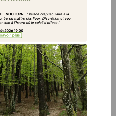
TIE NOCTURNE
:
balade crépusculaire à la
ontre du maître des lieux. Discrétion et vue
nable à l’heure où le soleil s’efface !
oût 2026 19:00
savoir plus