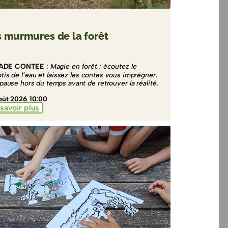
 murmures de la forêt
ADE CONTEE
:
Magie en forêt : écoutez le
otis de l’eau et laissez les contes vous imprégner.
pause hors du temps avant de retrouver la réalité.
oût 2026 10:00
savoir plus