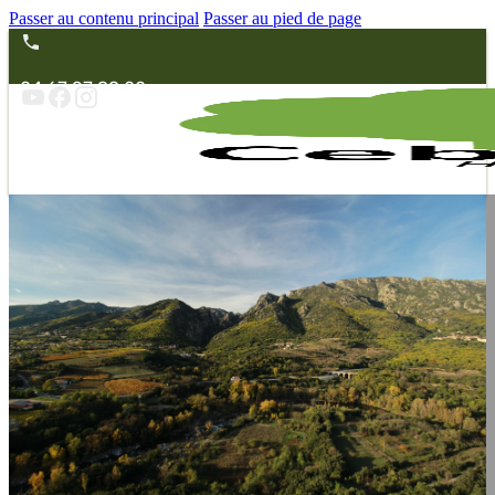
Passer au contenu principal
Passer au pied de page
04 67 97 88 00
Nos animations
L’association
Environnement
Animations scolaires
Fête de la science
Evasions nature
Ateliers fabrication DIY
Animations sur mesure
Actions d’interprétation
Nos services
Médiathèque
Location et autres prestations
Notre échoppe
Nos horaires – Nous trouver